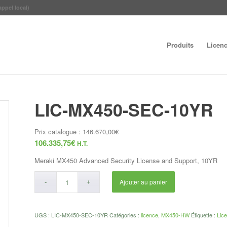
appel local)
Produits
Licen
LIC-MX450-SEC-10YR
Prix catalogue :
146.670,00
€
106.335,75
€
H.T.
Meraki MX450 Advanced Security License and Support, 10YR
Ajouter au panier
UGS :
LIC-MX450-SEC-10YR
Catégories :
licence
,
MX450-HW
Étiquette :
Lic