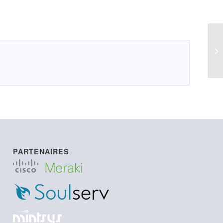
LI
PARTENAIRES