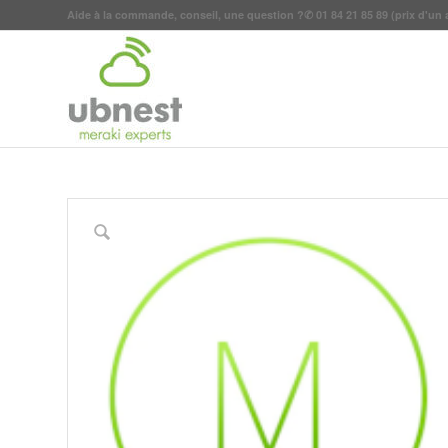
Aide à la commande, conseil, une question ?
✆
01 84 21 85 89
(prix d'un 