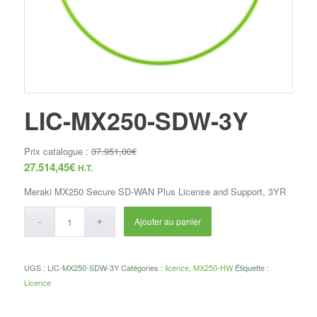
LIC-MX250-SDW-3Y
Prix catalogue :
37.951,00
€
27.514,45
€
H.T.
Meraki MX250 Secure SD-WAN Plus License and Support, 3YR
Ajouter au panier
UGS :
LIC-MX250-SDW-3Y
Catégories :
licence
,
MX250-HW
Étiquette :
Licence