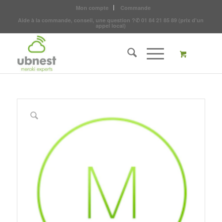
Mon compte
Commande
Aide à la commande, conseil, une question ?
✆
01 84 21 85 89
(prix d'un
appel local)