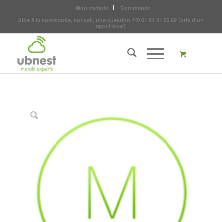
Mon compte
Commande
Aide à la commande, conseil, une question ?
✆
01 84 21 85 89
(prix d'un
appel local)