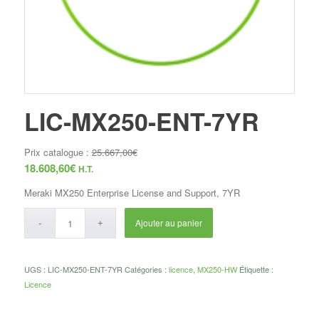
LIC-MX250-ENT-7YR
Prix catalogue :
25.667,00
€
18.608,60
€
H.T.
Meraki MX250 Enterprise License and Support, 7YR
Ajouter au panier
UGS :
LIC-MX250-ENT-7YR
Catégories :
licence
,
MX250-HW
Étiquette :
Licence