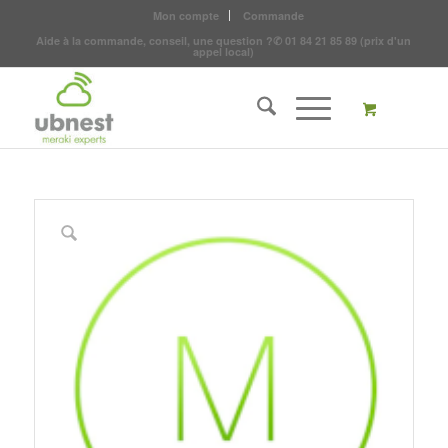
Mon compte
Commande
Aide à la commande, conseil, une question ?
✆
01 84 21 85 89
(prix d'un
appel local)