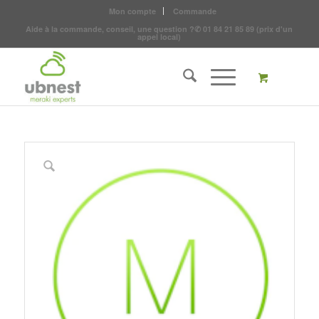
Mon compte
Commande
Aide à la commande, conseil, une question ?
✆
01 84 21 85 89
(prix d'un
appel local)