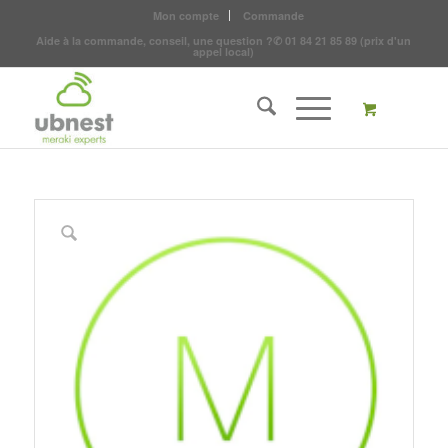
Mon compte
Commande
Aide à la commande, conseil, une question ?
✆
01 84 21 85 89
(prix d'un
appel local)