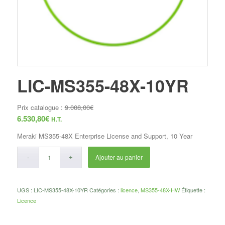
LIC-MS355-48X-10YR
Prix catalogue :
9.008,00
€
6.530,80
€
H.T.
Meraki MS355-48X Enterprise License and Support, 10 Year
Ajouter au panier
UGS :
LIC-MS355-48X-10YR
Catégories :
licence
,
MS355-48X-HW
Étiquette :
Licence