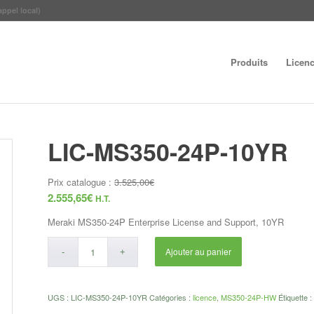
appel local)
Produits
Licen
LIC-MS350-24P-10YR
Prix catalogue :
3.525,00
€
2.555,65
€
H.T.
Meraki MS350-24P Enterprise License and Support, 10YR
Ajouter au panier
UGS :
LIC-MS350-24P-10YR
Catégories :
licence
,
MS350-24P-HW
Étiquette 