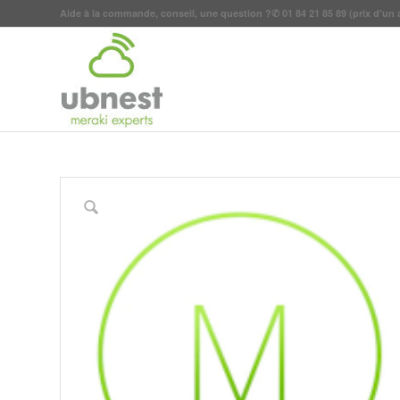
Aide à la commande, conseil, une question ?
✆
01 84 21 85 89
(prix d'un 