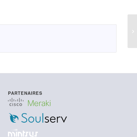
LI
PARTENAIRES