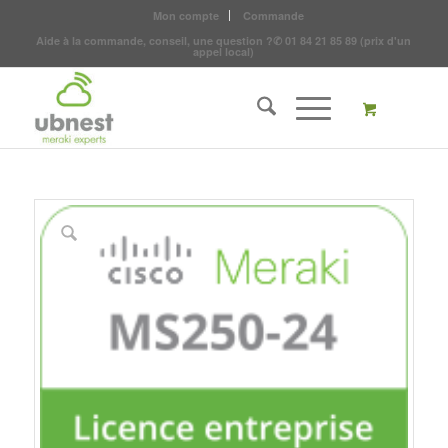
Mon compte
Commande
Aide à la commande, conseil, une question ?
✆
01 84 21 85 89
(prix d'un
appel local)