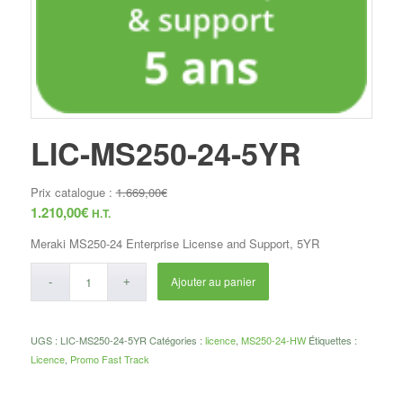
LIC-MS250-24-5YR
Prix catalogue :
1.669,00
€
1.210,00
€
H.T.
Meraki MS250-24 Enterprise License and Support, 5YR
Ajouter au panier
UGS :
LIC-MS250-24-5YR
Catégories :
licence
,
MS250-24-HW
Étiquettes :
Licence
,
Promo Fast Track