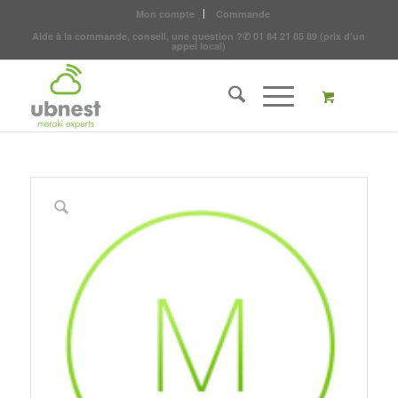
Mon compte
Commande
Aide à la commande, conseil, une question ?
✆
01 84 21 85 89
(prix d'un
appel local)