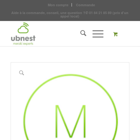
Mon compte
Commande
Aide à la commande, conseil, une question ?
✆
01 84 21 85 89
(prix d'un
appel local)