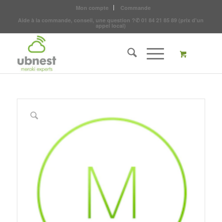
Mon compte
Commande
Aide à la commande, conseil, une question ?
✆
01 84 21 85 89
(prix d'un
appel local)