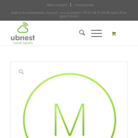
Mon compte
Commande
Aide à la commande, conseil, une question ?
✆
01 84 21 85 89
(prix d'un
appel local)