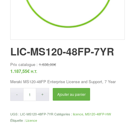
LIC-MS120-48FP-7YR
Prix catalogue :
1.638,00
€
1.187,55
€
H.T.
Meraki MS120-48FP Enterprise License and Support, 7 Year
Ajouter au panier
UGS :
LIC-MS120-48FP-7YR
Catégories :
licence
,
MS120-48FP-HW
Étiquette :
Licence