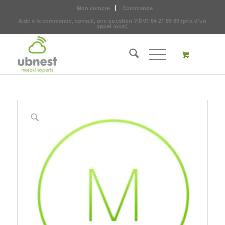
Mon compte
Commande
Aide à la commande, conseil, une question ?
✆
01 84 21 85 89
(prix d'un
appel local)