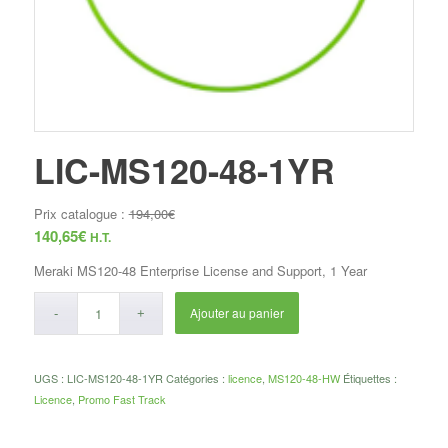
LIC-MS120-48-1YR
Prix catalogue :
194,00
€
140,65
€
H.T.
Meraki MS120-48 Enterprise License and Support, 1 Year
Ajouter au panier
UGS :
LIC-MS120-48-1YR
Catégories :
licence
,
MS120-48-HW
Étiquettes :
Licence
,
Promo Fast Track