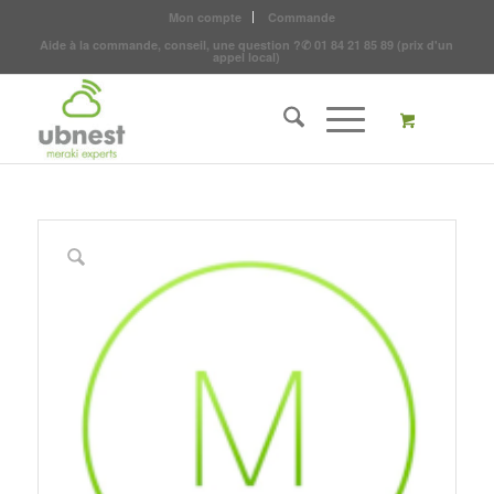
Mon compte
Commande
Aide à la commande, conseil, une question ?
✆
01 84 21 85 89
(prix d'un
appel local)