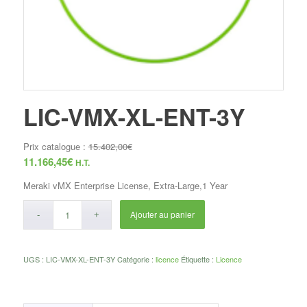
LIC-VMX-XL-ENT-3Y
Prix catalogue :
15.402,00
€
11.166,45
€
H.T.
Meraki vMX Enterprise License, Extra-Large,1 Year
Ajouter au panier
UGS :
LIC-VMX-XL-ENT-3Y
Catégorie :
licence
Étiquette :
Licence