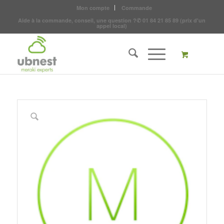
Mon compte
Commande
Aide à la commande, conseil, une question ?
✆
01 84 21 85 89
(prix d'un
appel local)