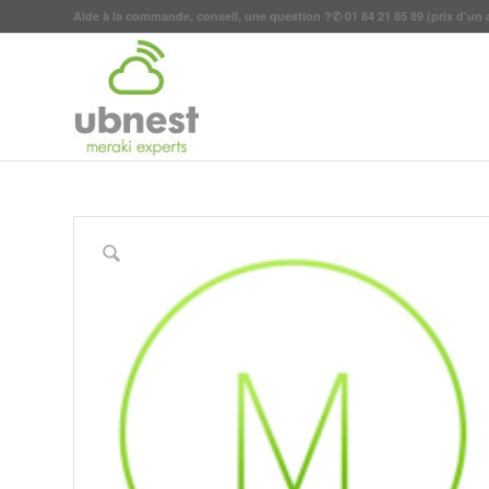
Aide à la commande, conseil, une question ?
✆
01 84 21 85 89
(prix d'un 