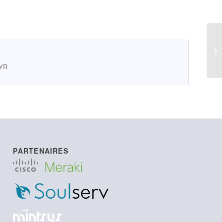
LI
7YR
PARTENAIRES