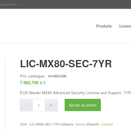
appel local)
Produits
Licen
LIC-MX80-SEC-7YR
Prix catalogue :
10.983,00
€
7.962,70
€
H.T.
EOS Meraki MX80 Advanced Security License and Support, 7YR
Ajouter au panier
UGS :
LIC-MX80-SEC-7YR
Catégorie :
licence
Étiquette :
Licence