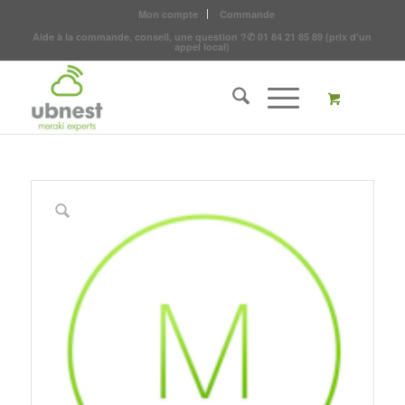
Mon compte
Commande
Aide à la commande, conseil, une question ?
✆
01 84 21 85 89
(prix d'un
appel local)