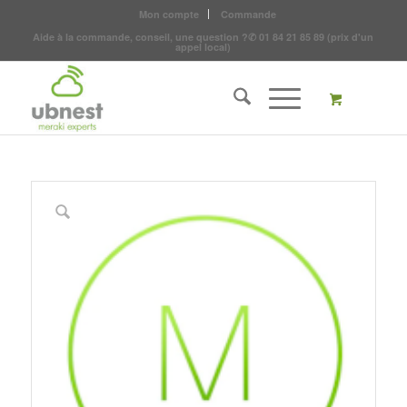
Mon compte
Commande
Aide à la commande, conseil, une question ?
✆
01 84 21 85 89
(prix d'un
appel local)