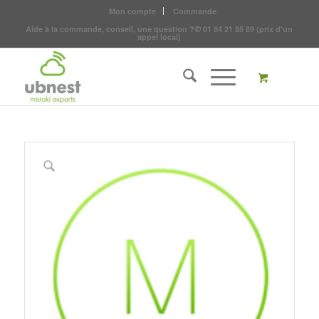
Mon compte
Commande
Aide à la commande, conseil, une question ?
✆
01 84 21 85 89
(prix d'un
appel local)