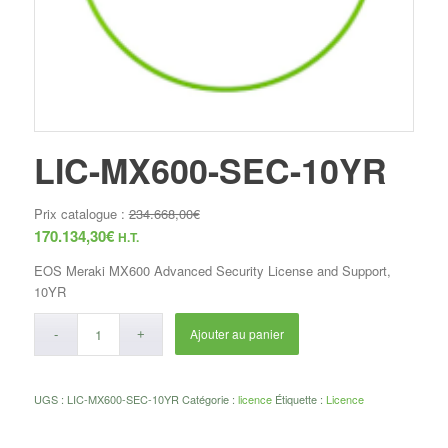
LIC-MX600-SEC-10YR
Prix catalogue :
234.668,00
€
170.134,30
€
H.T.
EOS Meraki MX600 Advanced Security License and Support,
10YR
Ajouter au panier
UGS :
LIC-MX600-SEC-10YR
Catégorie :
licence
Étiquette :
Licence