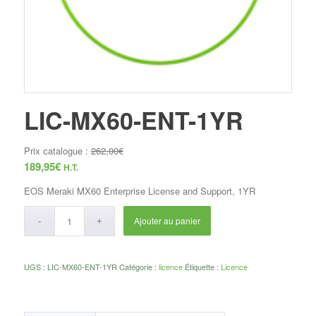
LIC-MX60-ENT-1YR
Prix catalogue :
262,00
€
189,95
€
H.T.
EOS Meraki MX60 Enterprise License and Support, 1YR
Ajouter au panier
UGS :
LIC-MX60-ENT-1YR
Catégorie :
licence
Étiquette :
Licence