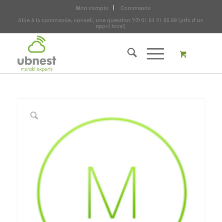
Mon compte
Commande
Aide à la commande, conseil, une question ?
✆
01 84 21 85 89
(prix d'un
appel local)