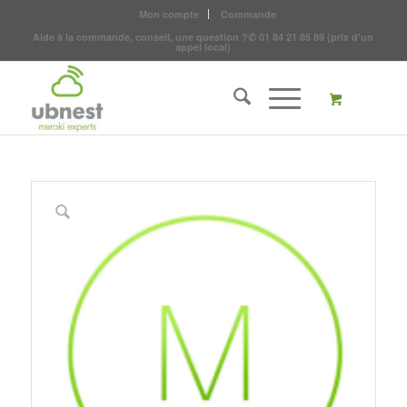
Mon compte
Commande
Aide à la commande, conseil, une question ?
✆
01 84 21 85 89
(prix d'un
appel local)