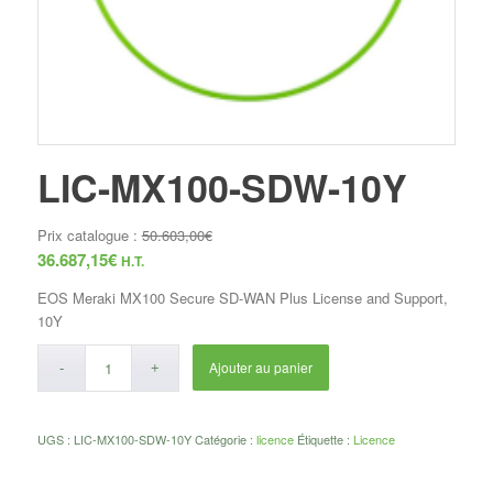
LIC-MX100-SDW-10Y
Prix catalogue :
50.603,00
€
36.687,15
€
H.T.
EOS Meraki MX100 Secure SD-WAN Plus License and Support,
10Y
Ajouter au panier
UGS :
LIC-MX100-SDW-10Y
Catégorie :
licence
Étiquette :
Licence