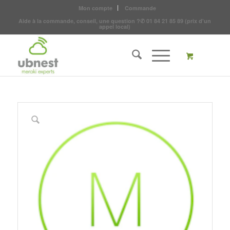
Mon compte
Commande
Aide à la commande, conseil, une question ?
✆
01 84 21 85 89
(prix d'un
appel local)