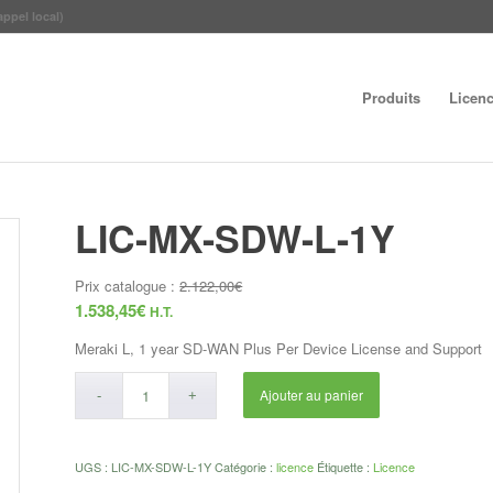
appel local)
Produits
Licen
LIC-MX-SDW-L-1Y
Prix catalogue :
2.122,00
€
1.538,45
€
H.T.
Meraki L, 1 year SD-WAN Plus Per Device License and Support
Ajouter au panier
UGS :
LIC-MX-SDW-L-1Y
Catégorie :
licence
Étiquette :
Licence