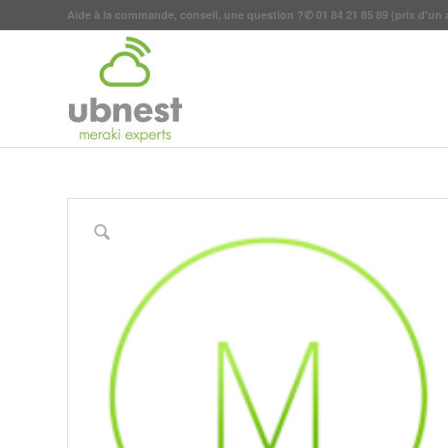
Aide à la commande, conseil, une question ?
✆
01 84 21 85 89
(prix d'un 