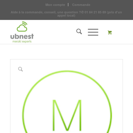
Mon compte
Commande
Aide à la commande, conseil, une question ?
✆
01 84 21 85 89
(prix d'un
appel local)