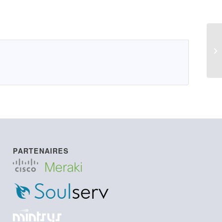
LI
PARTENAIRES