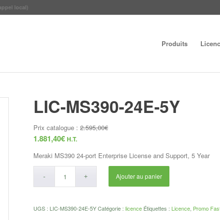
appel local)
Produits
Licen
LIC-MS390-24E-5Y
Prix catalogue :
2.595,00
€
1.881,40
€
H.T.
Meraki MS390 24-port Enterprise License and Support, 5 Year
Ajouter au panier
UGS :
LIC-MS390-24E-5Y
Catégorie :
licence
Étiquettes :
Licence
,
Promo Fas