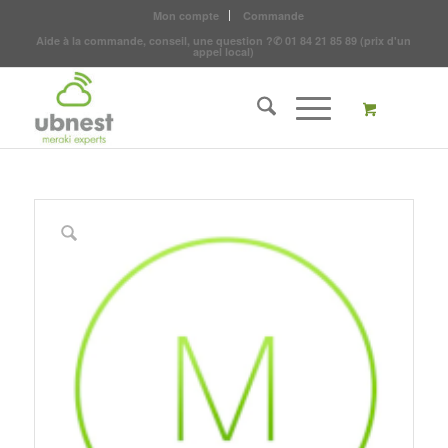
Mon compte
Commande
Aide à la commande, conseil, une question ?
✆
01 84 21 85 89
(prix d'un
appel local)