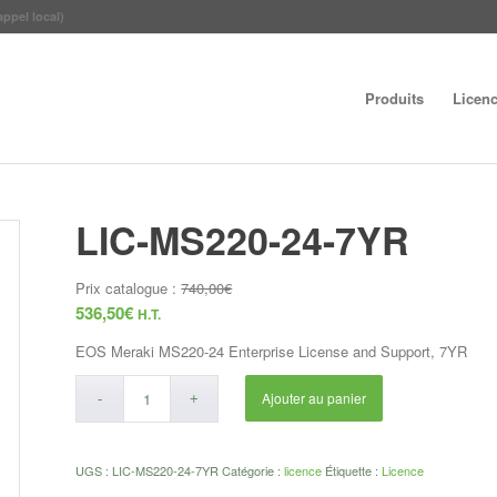
appel local)
Produits
Licen
LIC-MS220-24-7YR
Prix catalogue :
740,00
€
536,50
€
H.T.
EOS Meraki MS220-24 Enterprise License and Support, 7YR
Ajouter au panier
UGS :
LIC-MS220-24-7YR
Catégorie :
licence
Étiquette :
Licence