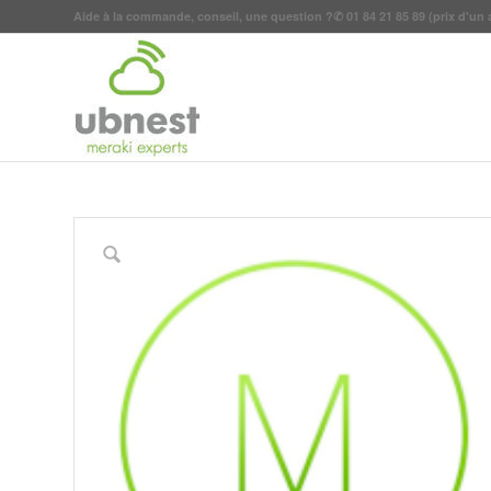
Aide à la commande, conseil, une question ?
✆
01 84 21 85 89
(prix d'un 