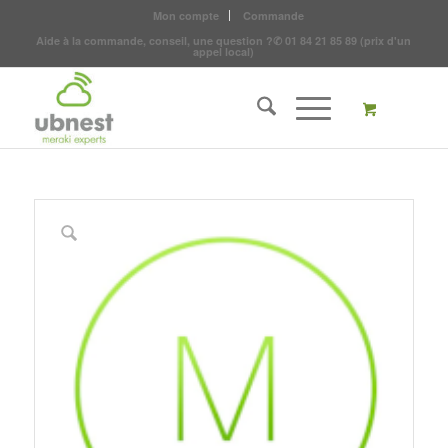
Mon compte
Commande
Aide à la commande, conseil, une question ?
✆
01 84 21 85 89
(prix d'un
appel local)