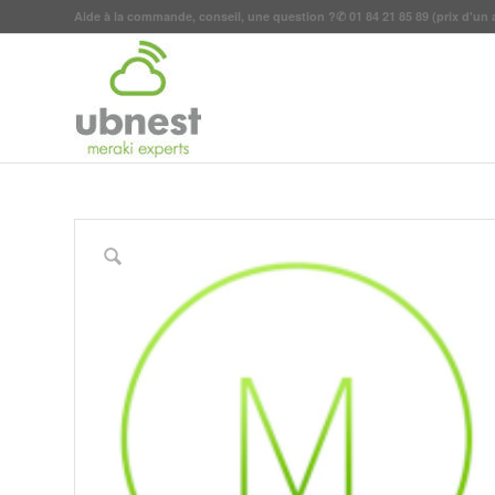
Aide à la commande, conseil, une question ?
✆
01 84 21 85 89
(prix d'un 