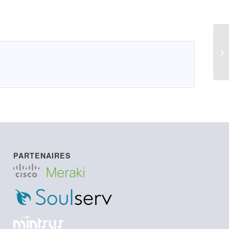
LI
PARTENAIRES