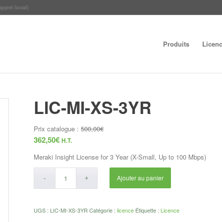
appel local)
Produits
Licen
LIC-MI-XS-3YR
Prix catalogue :
500,00
€
362,50
€
H.T.
Meraki Insight License for 3 Year (X-Small, Up to 100 Mbps)
Ajouter au panier
UGS :
LIC-MI-XS-3YR
Catégorie :
licence
Étiquette :
Licence