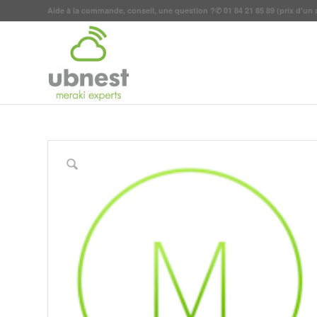
Aide à la commande, conseil, une question ?
✆
01 84 21 85 89
(prix d'un 