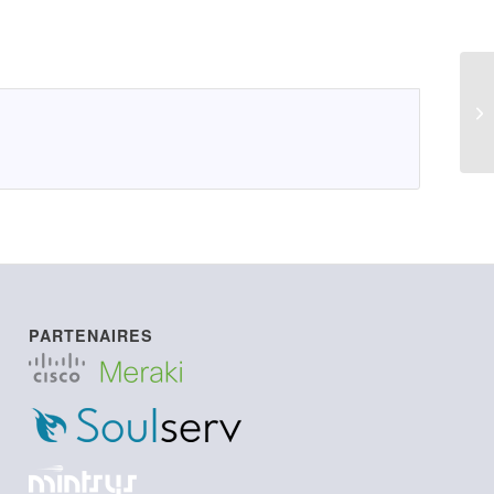
LI
PARTENAIRES