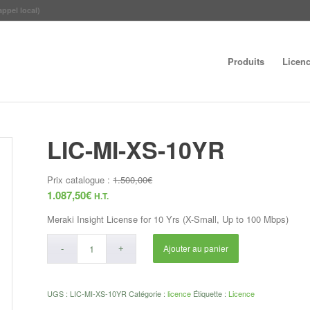
appel local)
Produits
Licen
LIC-MI-XS-10YR
Prix catalogue :
1.500,00
€
1.087,50
€
H.T.
Meraki Insight License for 10 Yrs (X-Small, Up to 100 Mbps)
Ajouter au panier
UGS :
LIC-MI-XS-10YR
Catégorie :
licence
Étiquette :
Licence