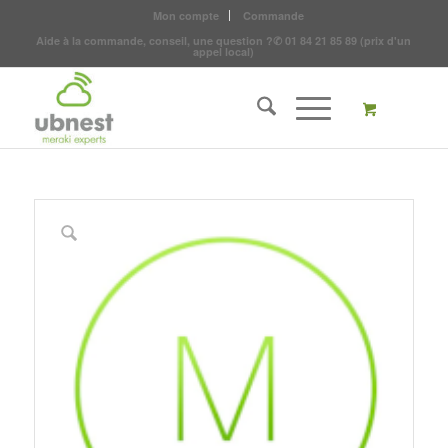
Mon compte
Commande
Aide à la commande, conseil, une question ?
✆
01 84 21 85 89
(prix d'un
appel local)