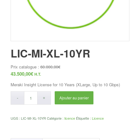
LIC-MI-XL-10YR
Prix catalogue :
60.000,00
€
43.500,00
€
H.T.
Meraki Insight License for 10 Years (XLarge, Up to 10 Gbps)
Ajouter au panier
UGS :
LIC-MI-XL-10YR
Catégorie :
licence
Étiquette :
Licence