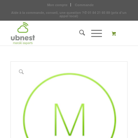
Mon compte
Commande
Aide à la commande, conseil, une question ?
✆
01 84 21 85 89
(prix d'un
appel local)