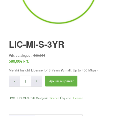
LIC-MI-S-3YR
Prix catalogue :
800,00
€
580,00
€
H.T.
Meraki Insight License for 3 Years (Small, Up to 450 Mbps)
Ajouter au panier
UGS :
LIC-MI-S-3YR
Catégorie :
licence
Étiquette :
Licence