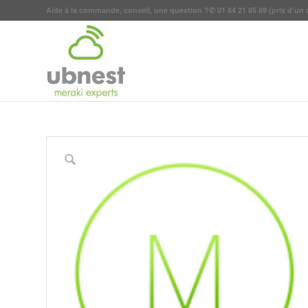
Aide à la commande, conseil, une question ?
✆
01 84 21 85 89
(prix d'un 