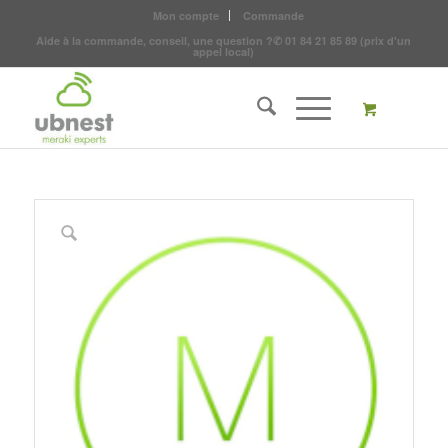
Mon compte
Commande
Aide à la commande, conseil, une question ?
✆
01 84 21 85 89
(prix d'un
appel local)