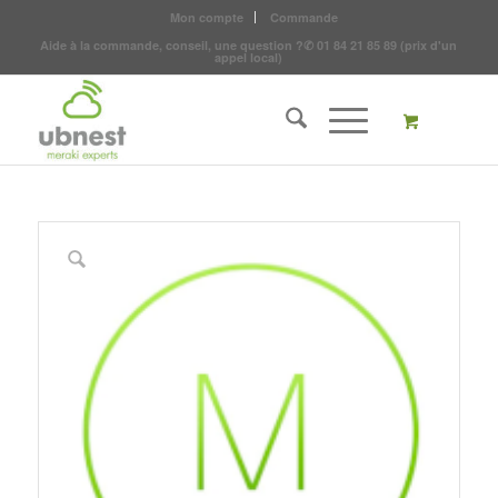
Mon compte
Commande
Aide à la commande, conseil, une question ?
✆
01 84 21 85 89
(prix d'un
appel local)