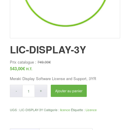
LIC-DISPLAY-3Y
Prix catalogue :
749,00
€
543,00
€
H.T.
Meraki Display Software License and Support, 3YR
Ajouter au panier
UGS :
LIC-DISPLAY-3Y
Catégorie :
licence
Étiquette :
Licence