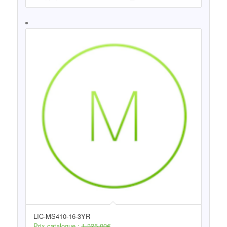
LIC-MS410-16-3YR
Prix catalogue :
1.325,00
€