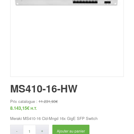
MS410-16-HW
Prix catalogue :
11.231,93
€
8.143,15
€
H.T.
Meraki MS410-16 Cld-Mngd 16x GigE SFP Switch
Ajouter au panier