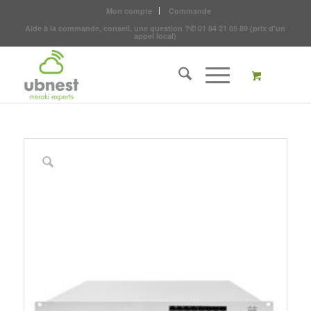
Mon compte
Commande
Aide à la commande, conseil, une question ?
✆
01 84 21 85 89
(prix d'un
appel local)