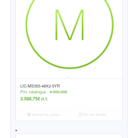
LIC-MS355-48X2-5YR
Prix catalogue :
4.950,00
€
3.588,75
€
H.T.
Ajouter au panier
Voir les détails