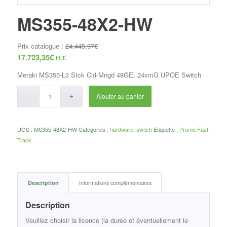
MS355-48X2-HW
Prix catalogue :
24.445,97
€
17.723,35
€
H.T.
Meraki MS355-L3 Stck Cld-Mngd 48GE, 24xmG UPOE Switch
Ajouter au panier
UGS :
MS355-48X2-HW
Catégories :
hardware
,
switch
Étiquette :
Promo Fast
Track
Description
Informations complémentaires
Description
Veuillez choisir la licence (la durée et éventuellement le