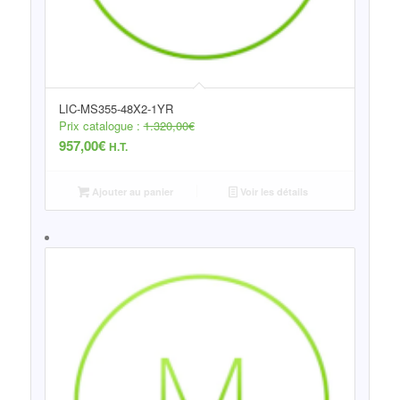
LIC-MS355-48X2-1YR
Prix catalogue :
1.320,00
€
957,00
€
H.T.
Ajouter au panier
Voir les détails