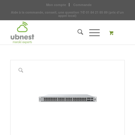
Mon compte
Commande
Aide à la commande, conseil, une question ?
✆
01 84 21 85 89
(prix d'un
appel local)