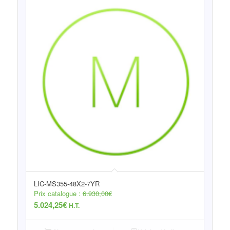
LIC-MS355-48X2-7YR
Prix catalogue :
6.930,00
€
5.024,25
€
H.T.