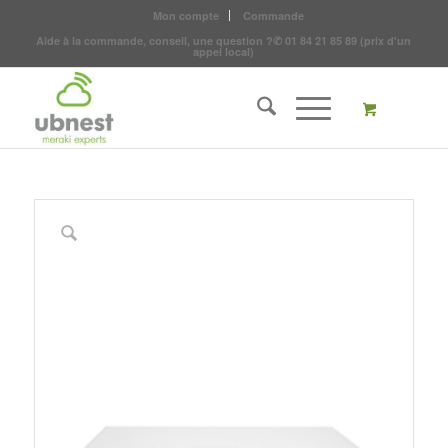
Mon compte
Commande
Aide à la commande, conseil, une question ?
✆
01 84 21 85 89
(prix d'un
appel local)