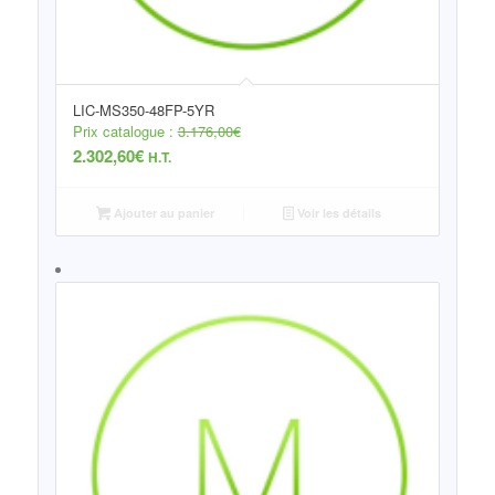
LIC-MS350-48FP-5YR
Prix catalogue :
3.176,00
€
2.302,60
€
H.T.
Ajouter au panier
Voir les détails