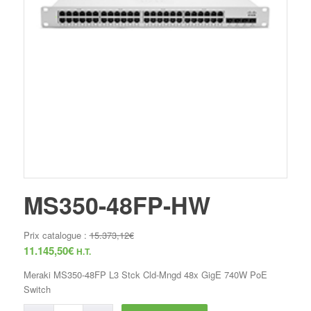
MS350-48FP-HW
Prix catalogue :
15.373,12
€
11.145,50
€
H.T.
Meraki MS350-48FP L3 Stck Cld-Mngd 48x GigE 740W PoE
Switch