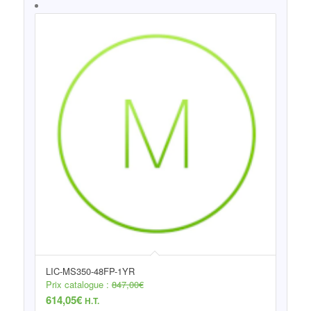
LIC-MS350-48FP-1YR
Prix catalogue :
847,00
€
614,05
€
H.T.