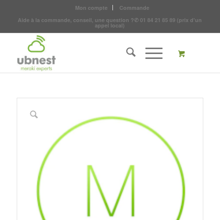
Mon compte
Commande
Aide à la commande, conseil, une question ?
✆
01 84 21 85 89
(prix d'un
appel local)