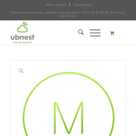
Mon compte
Commande
Aide à la commande, conseil, une question ?
✆
01 84 21 85 89
(prix d'un
appel local)