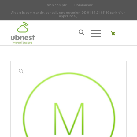
Mon compte
Commande
Aide à la commande, conseil, une question ?
✆
01 84 21 85 89
(prix d'un
appel local)