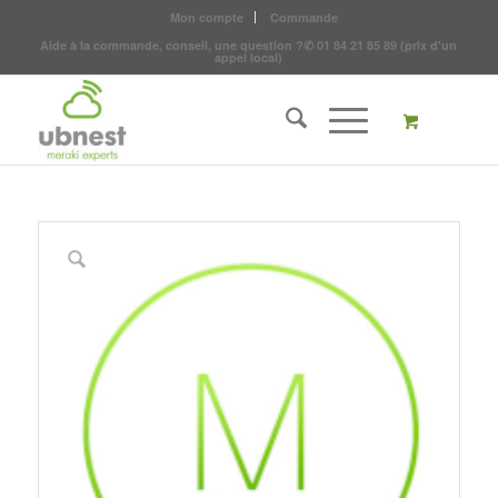
Mon compte
Commande
Aide à la commande, conseil, une question ?
✆
01 84 21 85 89
(prix d'un
appel local)