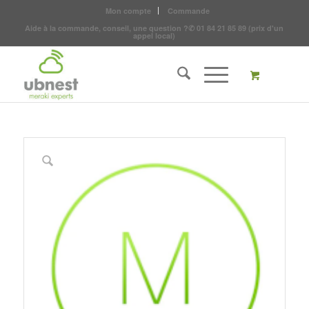
Mon compte
Commande
Aide à la commande, conseil, une question ?
✆
01 84 21 85 89
(prix d'un
appel local)