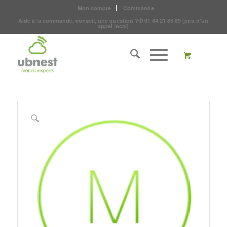
Mon compte
Commande
Aide à la commande, conseil, une question ?
✆
01 84 21 85 89
(prix d'un
appel local)