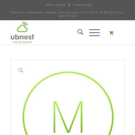
Mon compte
Commande
Aide à la commande, conseil, une question ?
✆
01 84 21 85 89
(prix d'un
appel local)