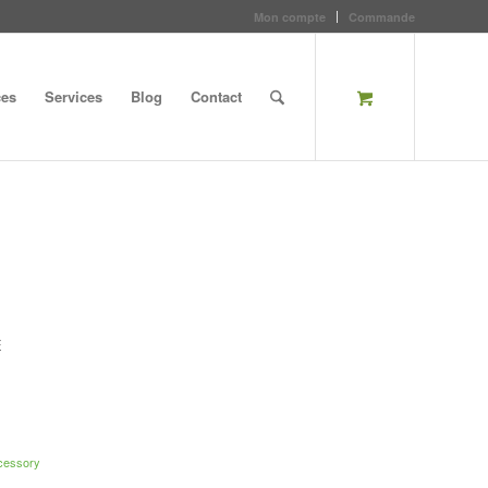
Mon compte
Commande
ces
Services
Blog
Contact
E
cessory