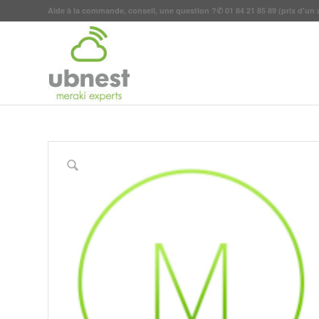
Aide à la commande, conseil, une question ?
✆
01 84 21 85 89
(prix d'un 