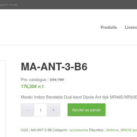
appel local)
Produits
Licen
MA-ANT-3-B6
Prix catalogue :
234,78
€
170,20
€
H.T.
Meraki Indoor Bendable Dual-band Dipole Ant 6pk MR46E/MR53
Ajouter au panier
UGS :
MA-ANT-3-B6
Catégorie :
accessories
Étiquettes :
Antenne
,
MR41E ac