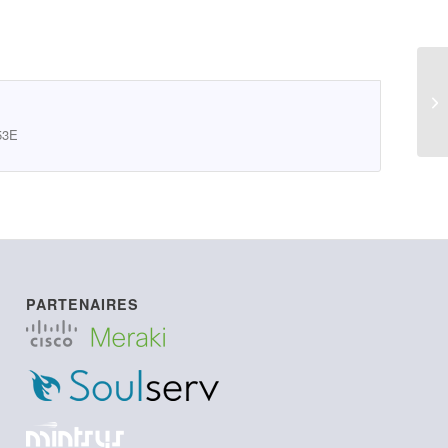
MA
53E
PARTENAIRES