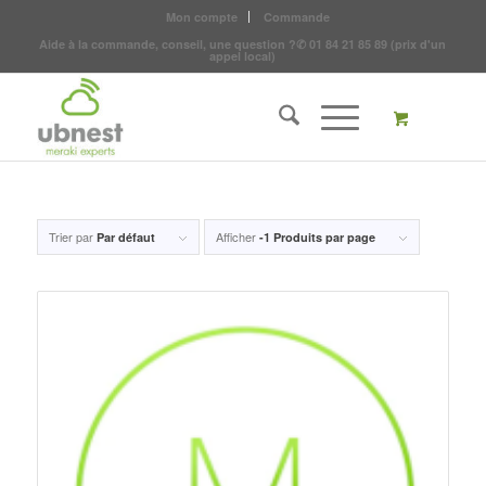
Mon compte
Commande
Aide à la commande, conseil, une question ?
✆
01 84 21 85 89
(prix d'un
appel local)
Trier par
Afficher
Par défaut
-1 Produits par page