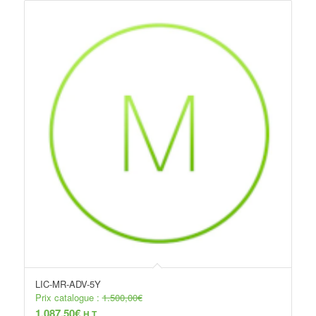
LIC-MR-ADV-5Y
Prix catalogue :
1.500,00
€
1.087,50
€
H.T.